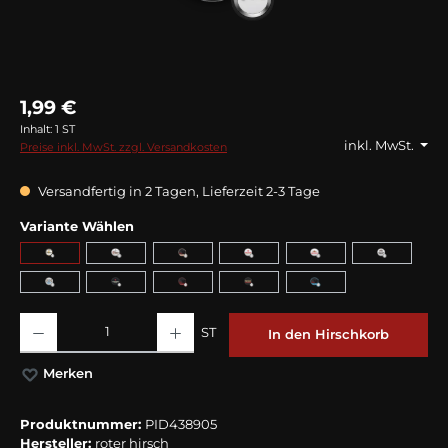
1,99 €
Inhalt:
1 ST
inkl. MwSt.
Preise inkl. MwSt. zzgl. Versandkosten
Versandfertig in 2 Tagen, Lieferzeit 2-3 Tage
Variante Wählen
Produkt Anzahl: Gib den gewünschten Wert ein oder benutze die Schaltflächen
ST
In den Hirschkorb
Merken
Produktnummer:
PID438905
Hersteller:
roter hirsch