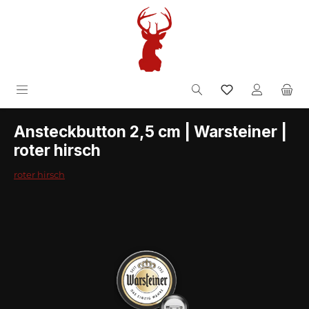
Zum Hauptinhalt springen
inkl. MwSt.
Ansteckbutton 2,5 cm | Warsteiner |
roter hirsch
roter hirsch
Bildergalerie überspringen