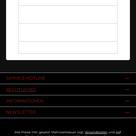
Sind die Wassergläser
spülmaschinengeeignet?
Aus welchem Material bestehen die
Wassergläser?
Wie werden die Wassergläser verschickt?
SERVICE-HOTLINE
RECHTLICHES
INFORMATIONEN
NEWSLETTER
Alle Preise inkl. gesetzl. Mehrwertsteuer zzgl.
Versandkosten
und ggf.