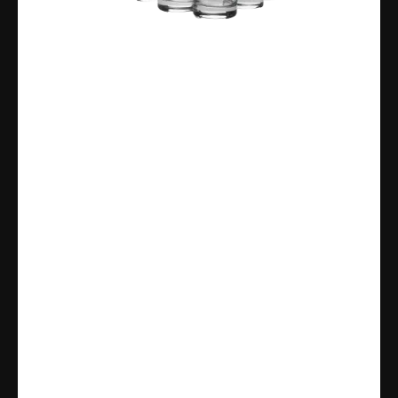
Wassergläser
Unsere
Wassergläser
verbinden zeitloses Design
mit Alltagstauglichkeit und echtem Roter-Hirsch-
Charakter. Ob für Wasser, Saft, Softdrinks oder
kreative Drinks - diese Gläser passen zu jedem
Anlass und machen auf jedem Tisch eine gute
Figur.
Die Wassergläser sind aus hochwertigem Glas
gefertigt und liegen angenehm in der Hand. Sie
eignen sich perfekt für den täglichen Gebrauch,
sind langlebig und machen sowohl im Alltag als
auch bei Gästen Eindruck.