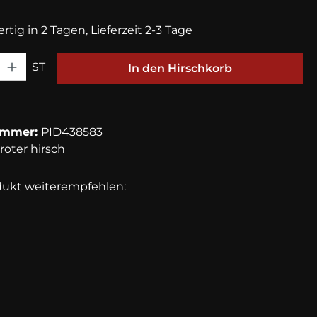
rtig in 2 Tagen, Lieferzeit 2-3 Tage
hl: Gib den gewünschten Wert ein oder benutze die Schaltfläche
ST
In den Hirschkorb
ummer:
PID438583
roter hirsch
dukt weiterempfehlen: