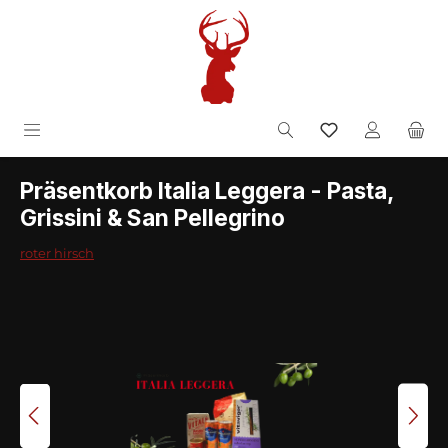
Zum Hauptinhalt springen
inkl. MwSt.
Präsentkorb Italia Leggera - Pasta,
Grissini & San Pellegrino
roter hirsch
Bildergalerie überspringen