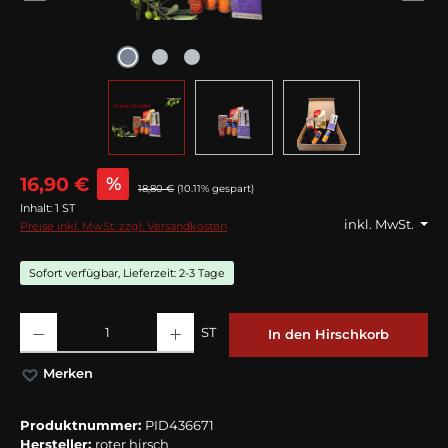
16,90 €
%
18,80 €
(10.11% gespart)
Inhalt:
1 ST
inkl. MwSt.
Preise inkl. MwSt. zzgl. Versandkosten
Sofort verfügbar, Lieferzeit: 2-3 Tage
Produkt Anzahl: Gib den gewünschten Wert ein oder benutze die Schaltflächen
ST
In den Hirschkorb
Merken
Produktnummer:
PID436671
Hersteller:
roter hirsch