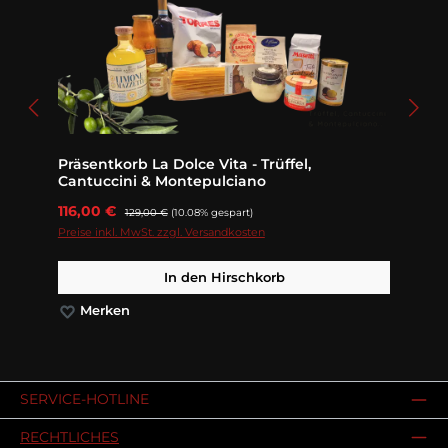
Präsentkorb La Dolce Vita - Trüffel,
Cantuccini & Montepulciano
Verkaufspreis:
116,00 €
Regulärer Preis:
129,00 €
(10.08% gespart)
Preise inkl. MwSt. zzgl. Versandkosten
In den Hirschkorb
Merken
SERVICE-HOTLINE
RECHTLICHES