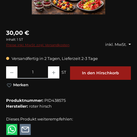
30,00 €
Inhalt:
1 ST
inkl. MwSt.
Preise inkl. MwSt. zzgl. Versandkosten
Versandfertig in 2 Tagen, Lieferzeit 2-3 Tage
Produkt Anzahl: Gib den gewünschten Wert ein oder benutze die Schaltflächen
ST
In den Hirschkorb
Merken
Produktnummer:
PID438575
Hersteller:
roter hirsch
Dieses Produkt weiterempfehlen: