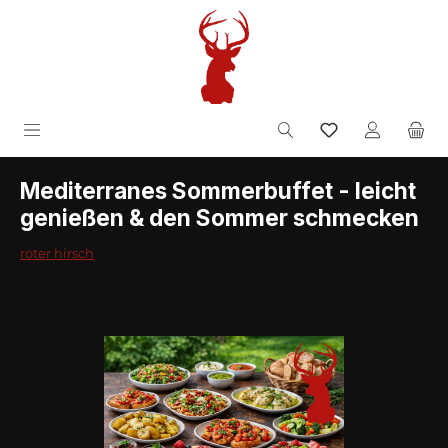
Zum Hauptinhalt springen
inkl. MwSt.
Mediterranes Sommerbuffet - leicht
genießen & den Sommer schmecken
roter hirsch
Bildergalerie überspringen