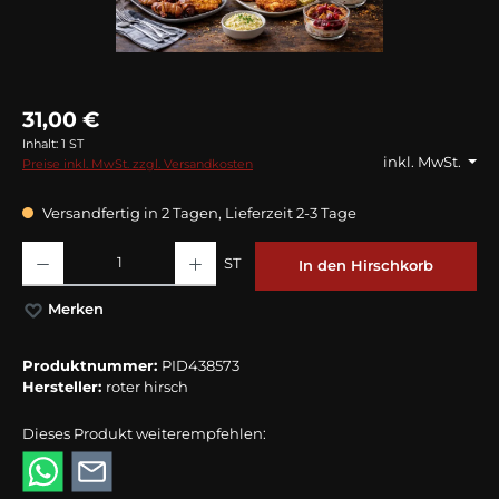
31,00 €
Inhalt:
1 ST
inkl. MwSt.
Preise inkl. MwSt. zzgl. Versandkosten
Versandfertig in 2 Tagen, Lieferzeit 2-3 Tage
Produkt Anzahl: Gib den gewünschten Wert ein oder benutze die Schaltflächen
ST
In den Hirschkorb
Merken
Produktnummer:
PID438573
Hersteller:
roter hirsch
Dieses Produkt weiterempfehlen: