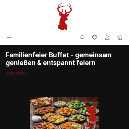
Zum Hauptinhalt springen
inkl. MwSt.
Familienfeier Buffet - gemeinsam
genießen & entspannt feiern
roter hirsch
Bildergalerie überspringen