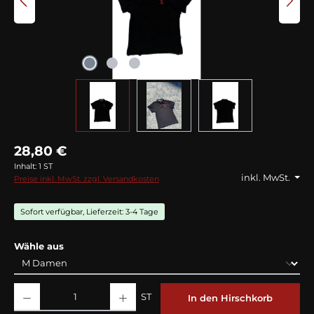
28,80 €
Inhalt:
1 ST
inkl. MwSt.
Preise inkl. MwSt. zzgl. Versandkosten
Sofort verfügbar, Lieferzeit: 3-4 Tage
auswählen
Wähle aus
Produkt Anzahl: Gib den gewünschten Wert ein oder benutze die Schaltflächen
ST
In den Hirschkorb