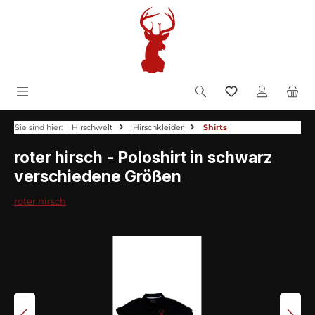
Zum Hauptinhalt springen
inkl. MwSt.
Sie sind hier:
Hirschwelt
Hirschkleider
Shirts
roter hirsch - Poloshirt in schwarz
verschiedene Größen
roter hirsch
Bildergalerie überspringen