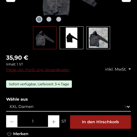
35,90 €
Inhalt:
1 ST
inkl. MwSt.
Preise inkl. MwSt. zzgl. Versandkosten
Sofort verfügbar, Lieferzeit: 3-4 Tage
auswählen
Wähle aus
Produkt Anzahl: Gib den gewünschten Wert ein oder benutze die Schaltflächen
ST
In den Hirschkorb
Merken