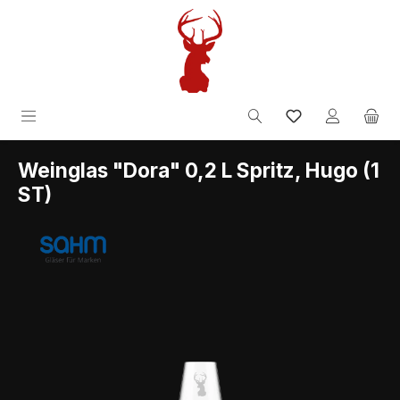
Zum Hauptinhalt springen
inkl. MwSt.
Weinglas "Dora" 0,2 L Spritz, Hugo (1
ST)
Bildergalerie überspringen