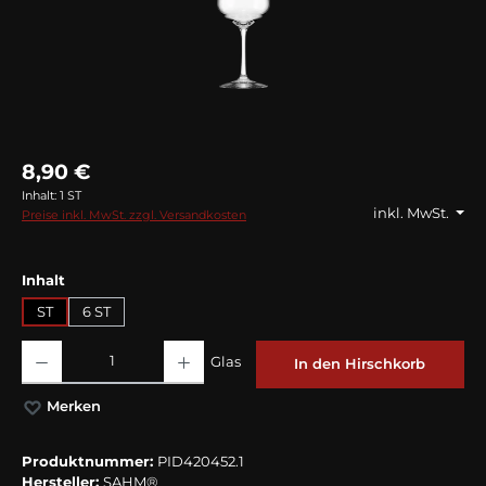
8,90 €
Inhalt:
1 ST
inkl. MwSt.
Preise inkl. MwSt. zzgl. Versandkosten
auswählen
Inhalt
ST
6 ST
Produkt Anzahl: Gib den gewünschten Wert ein oder benutze die Schaltflächen
Glas
In den Hirschkorb
Merken
Produktnummer:
PID420452.1
Hersteller:
SAHM®