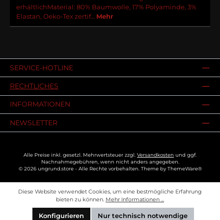
erhältlichMaterial: 80% Baumwolle, 17% Polyaminde, 3%
Elastan, Oeko-Tex zertif…
Mehr
SERVICE-HOTLINE
RECHTLICHES
INFORMATIONEN
NEWSLETTER
Alle Preise inkl. gesetzl. Mehrwertsteuer zzgl.
Versandkosten
und ggf.
Nachnahmegebühren, wenn nicht anders angegeben.
© 2026 ungrund.store - Alle Rechte vorbehalten. Theme by
ThemeWare®
Diese Website verwendet Cookies, um eine bestmögliche Erfahrung
bieten zu können.
Mehr Informationen ...
Konfigurieren
Nur technisch notwendige