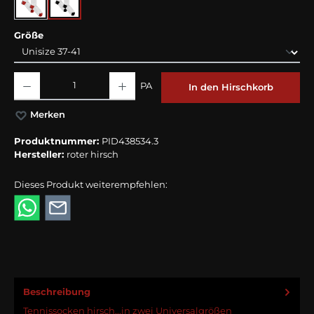
Tennissocke-Weiß-Rot
Tennissocke-Weiß-Schwarz
auswählen
Größe
Produkt Anzahl: Gib den gewünschten Wert ein oder benutze die Schaltflächen
PA
In den Hirschkorb
Merken
Produktnummer:
PID438534.3
Hersteller:
roter hirsch
Dieses Produkt weiterempfehlen:
Beschreibung
Tennissocken hirsch...in zwei Universalgrößen