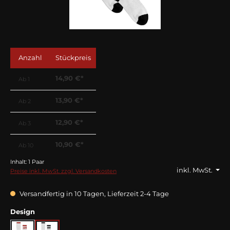
Anzahl
Stückpreis
14,90 €*
Ab
1
13,90 €*
Ab
2
12,90 €*
Ab
3
10,90 €*
Ab
10
Inhalt:
1 Paar
inkl. MwSt.
Preise inkl. MwSt. zzgl. Versandkosten
Versandfertig in 10 Tagen, Lieferzeit 2-4 Tage
auswählen
Design