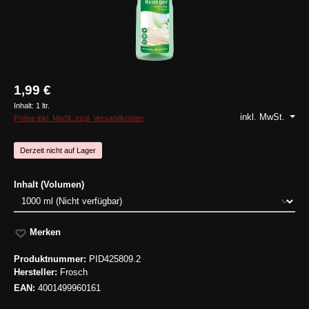
1,99 €
Inhalt:
1 ltr.
inkl. MwSt.
Preise inkl. MwSt. zzgl. Versandkosten
Derzeit nicht auf Lager
auswählen
Inhalt (Volumen)
Merken
Produktnummer:
PID425809.2
Hersteller:
Frosch
EAN:
4001499960161