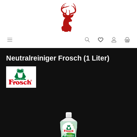
Zum Hauptinhalt springen
inkl. MwSt.
Neutralreiniger Frosch (1 Liter)
Bildergalerie überspringen