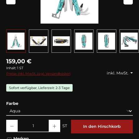
159,00 €
Inhalt:
1 ST
inkl. MwSt.
Preise inkl. MwSt. zzgl. Versandkosten
Sofort verfügbar, Lieferzeit: 2-3 Tage
auswählen
Farbe
Produkt Anzahl: Gib den gewünschten Wert ein oder benutze die Schaltflächen
ST
In den Hirschkorb
Merken