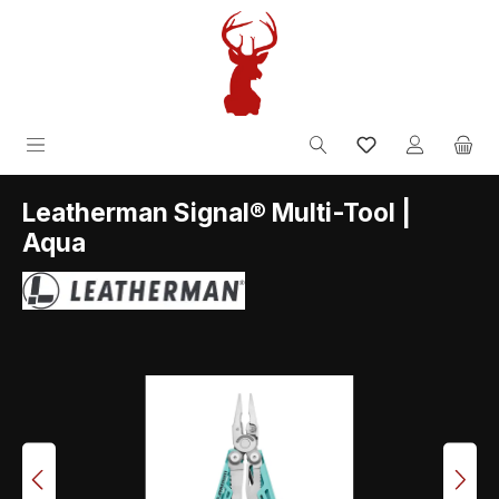
Zum Hauptinhalt springen
inkl. MwSt.
Leatherman Signal® Multi-Tool |
Aqua
Bildergalerie überspringen