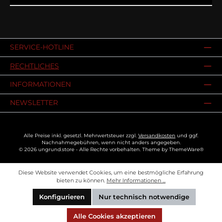
SERVICE-HOTLINE
RECHTLICHES
INFORMATIONEN
NEWSLETTER
Alle Preise inkl. gesetzl. Mehrwertsteuer zzgl.
Versandkosten
und ggf.
Nachnahmegebühren, wenn nicht anders angegeben.
© 2026 ungrund.store - Alle Rechte vorbehalten. Theme by
ThemeWare®
Diese Website verwendet Cookies, um eine bestmögliche Erfahrung
bieten zu können.
Mehr Informationen ...
Konfigurieren
Nur technisch notwendige
Alle Cookies akzeptieren