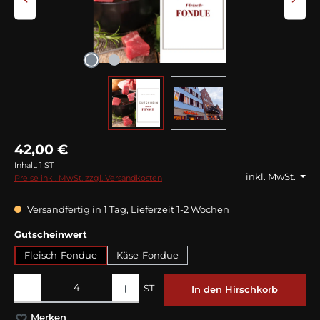
42,00 €
Inhalt:
1 ST
inkl. MwSt.
Preise inkl. MwSt. zzgl. Versandkosten
Versandfertig in 1 Tag, Lieferzeit 1-2 Wochen
auswählen
Gutscheinwert
Fleisch-Fondue
Käse-Fondue
Produkt Anzahl: Gib den gewünschten Wert ein oder benutze die Schaltflächen
ST
In den Hirschkorb
Merken