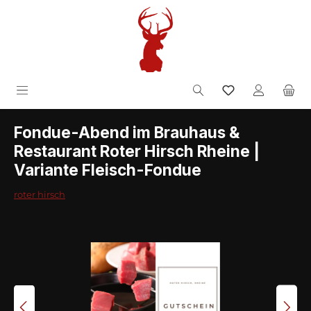
Zum Hauptinhalt springen
inkl. MwSt.
Fondue-Abend im Brauhaus &
Restaurant Roter Hirsch Rheine |
Variante Fleisch-Fondue
roter hirsch
Bildergalerie überspringen